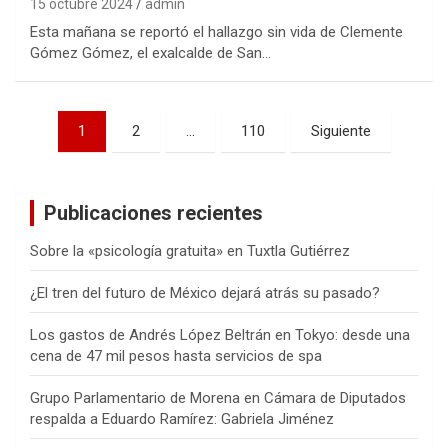
15 octubre 2024
admin
Esta mañana se reportó el hallazgo sin vida de Clemente
Gómez Gómez, el exalcalde de San…
Navegación
1
2
…
110
Siguiente
de
entradas
Publicaciones recientes
Sobre la «psicología gratuita» en Tuxtla Gutiérrez
¿El tren del futuro de México dejará atrás su pasado?
Los gastos de Andrés López Beltrán en Tokyo: desde una
cena de 47 mil pesos hasta servicios de spa
Grupo Parlamentario de Morena en Cámara de Diputados
respalda a Eduardo Ramírez: Gabriela Jiménez