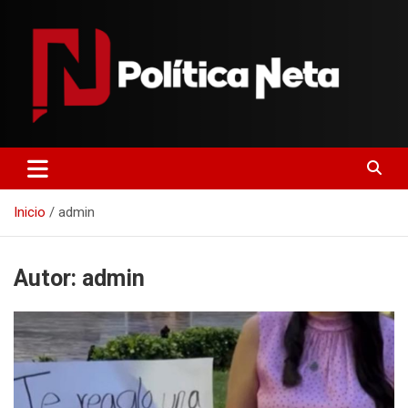
Saltar
al
contenido
Politica Neta
Inicio
admin
Autor:
admin