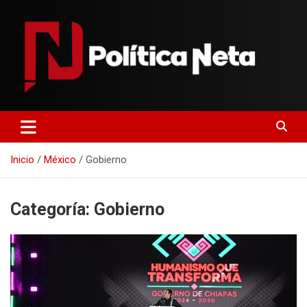
Saltar
al
contenido
Politica Neta
Inicio
México
Gobierno
Categoría:
Gobierno