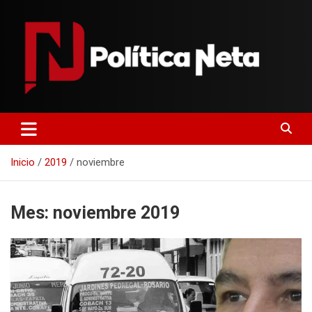
Saltar
al
contenido
Politica Neta
Inicio
2019
noviembre
Mes:
noviembre 2019