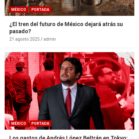
MÉXICO
PORTADA
¿El tren del futuro de México dejará atrás su
pasado?
21 agosto 2025
admin
MÉXICO
PORTADA
Los gastos de Andrés López Beltrán en Tokyo: