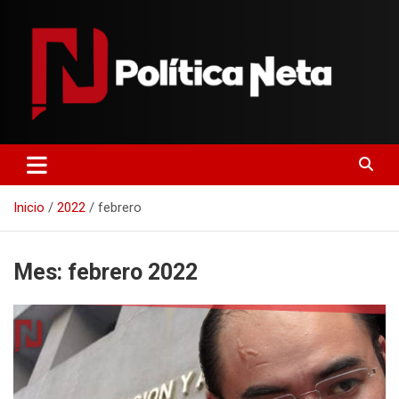
Saltar
al
contenido
Politica Neta
Inicio
2022
febrero
Mes:
febrero 2022