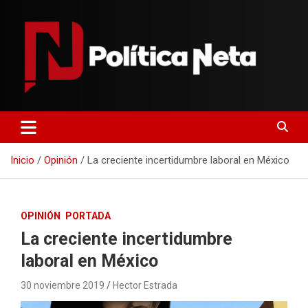
Saltar
al
contenido
Politica Neta
Inicio
Opinión
La creciente incertidumbre laboral en México
OPINIÓN
PORTADA
La creciente incertidumbre
laboral en México
30 noviembre 2019
Hector Estrada